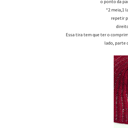
o ponto da par
*2 meia,1 l
repetir 
direi
Essa tira tem que ter o comprim
lado, parte 