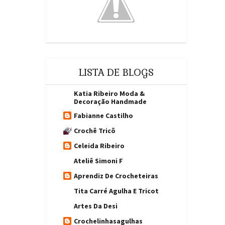
BLUSA EM TRICO
BLUSA MEIA
ESTAÇÃO
BLUSA TOP
BOLEROS
BOLSAS
BONECA
AMIGURUMI
BRUXA
CABELO CRESPO
LISTA DE BLOGS
CACHECOL
CACHEPÔ
Katia Ribeiro Moda &
CACHORRO
CAMISA
Decoração Handmade
CARDIGÃ
CASA E JARDIM
Fabianne Castilho
CASACO EM
Crochê Tricô
CASACOS
TRICO
Celeida Ribeiro
CASAL DE
COELHOS
Ateliê Simoni F
CENOURA PORTA
CENTRO DE MESA
Aprendiz De Crocheteiras
OVOS
CHIMARRÃO
Tita Carré Agulha E Tricot
CI
CIRCULO S/A
Artes Da Desi
CÍRCULO S/A
COATSCRAFTS
Crochelinhasagulhas