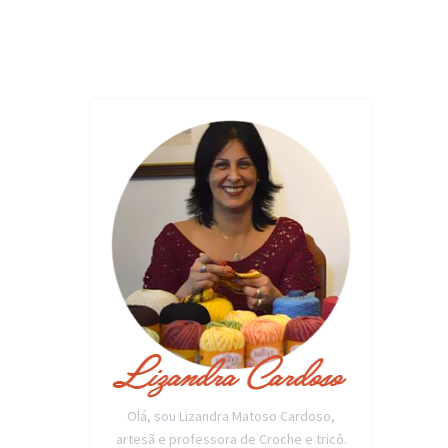
Olá, sou Lizandra Matoso Cardoso,
artesã e professora de Croche e tricô.