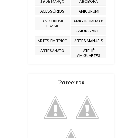
19 DE MARÇO
ABOBORA
ACESSÓRIOS
AMIGURUMI
AMIGURUMI
AMIGURUMI MAXI
BRASIL
AMOR A ARTE
ARTES EM TRICÔ
ARTES MANUAIS
ARTESANATO
ATELIÊ
AMIGUARTES
BARROCO 4
BARROCO
DECORE
BARROCO FAST
BARROCO
Parceiros
MAXCOLOR
BARROCO SOFT
BATIK
BICHINHOS
BICHO PREGUIÇA
AMIGURUMI
BLOGGER
BLOGS
BLUSA
BLUSA DE TRICO