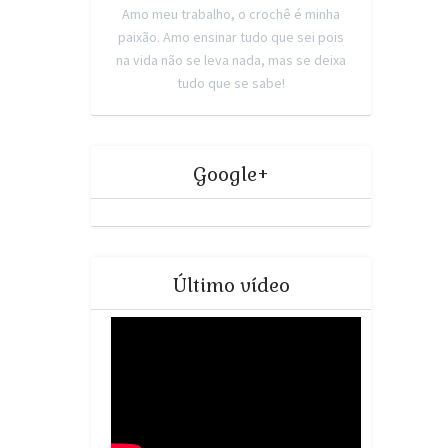
Amo meu trabalho, o crochê é minha
paixão. Amo ensinar tudo que sei pois
na vida não se leva nada, mas se deixa
tudo que se sabe!
Google+
Último vídeo