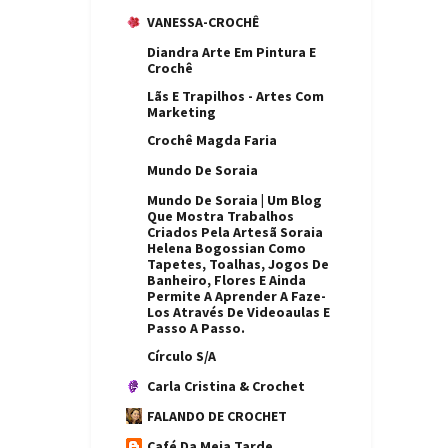
COELHINHO
COELHO
VANESSA-CROCHÊ
COELHO
Diandra Arte Em Pintura E
COELHO
AMIGURUMI
Crochê
GIGANTE
Lãs E Trapilhos - Artes Com
COELHO GRANDE
COELHOS
Marketing
COLETE
CONJUNTO DE
Crochê Magda Faria
BANHEIRO
Mundo De Soraia
CORUJAS
CRAFT
Mundo De Soraia | Um Blog
CRIAÇÃO
CROCHE
Que Mostra Trabalhos
Criados Pela Artesã Soraia
CROCHÊ
CROCHE DE
Helena Bogossian Como
GRAMPO
Tapetes, Toalhas, Jogos De
Banheiro, Flores E Ainda
CROCHET
CUIA PARA
Permite A Aprender A Faze-
CHIMARRÃO
Los Através De Videoaulas E
Passo A Passo.
CURSOS
DECORAÇÃO
Círculo S/A
DECORAÇÃO
DECORAÇÃO DE
Carla Cristina & Crochet
CASA
PASCOA
FALANDO DE CROCHET
DECORAÇÃO
DECORE LUXO
QUARTO DE BEBE
Café Da Meia Tarde