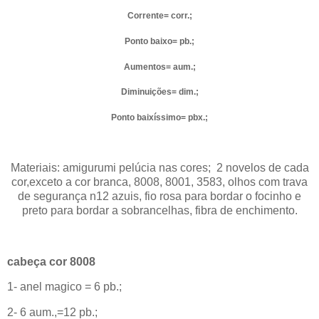
Corrente= corr.;
Ponto baixo= pb.;
Aumentos= aum.;
Diminuições= dim.;
Ponto baixíssimo= pbx.;
Materiais: amigurumi pelúcia nas cores;
2 novelos de cada
cor,exceto a cor branca, 8008, 8001, 3583, olhos com trava
de segurança n12 azuis, fio rosa para bordar o focinho e
preto para bordar a sobrancelhas, fibra de enchimento.
cabeça cor 8008
1- anel magico = 6 pb.;
2- 6 aum.,=12 pb.;